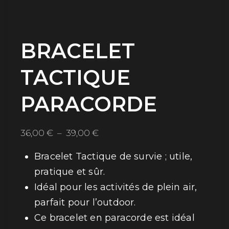
BRACELET
TACTIQUE
PARACORDE
Plage
36,00
€
–
39,00
€
de
Bracelet Tactique de survie ; utile,
prix :
pratique et sûr.
36,00 €
Idéal pour les activités de plein air,
à
39,00 €
parfait pour l’outdoor.
Ce bracelet en paracorde est idéal