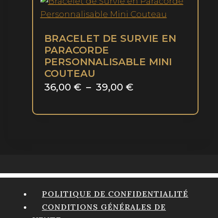
page
variations.
du
Les
produit
options
BRACELET DE SURVIE EN
PARACORDE
peuvent
PERSONNALISABLE MINI
être
COUTEAU
choisies
Plage
36,00
€
–
39,00
€
sur
Ce
de
la
produit
page
prix :
a
du
36,00 €
plusieurs
produit
à
variations.
39,00 €
Les
options
peuvent
POLITIQUE DE CONFIDENTIALITÉ
être
CONDITIONS GÉNÉRALES DE