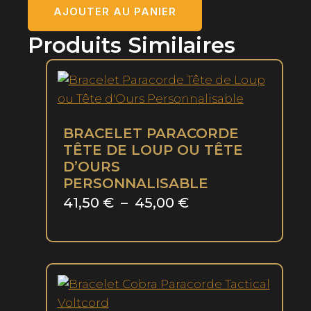
Bracelet
AJOUTER AU PANIER
Tactique
Produits Similaires
Paracorde
BRACELET PARACORDE
TÊTE DE LOUP OU TÊTE
D’OURS
PERSONNALISABLE
Plage
41,50
€
–
45,00
€
Ce
de
produit
prix :
a
41,50 €
plusieurs
à
variations.