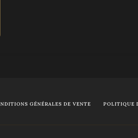
options
peuvent
être
choisies
sur
la
page
du
produit
NDITIONS GÉNÉRALES DE VENTE
POLITIQUE 