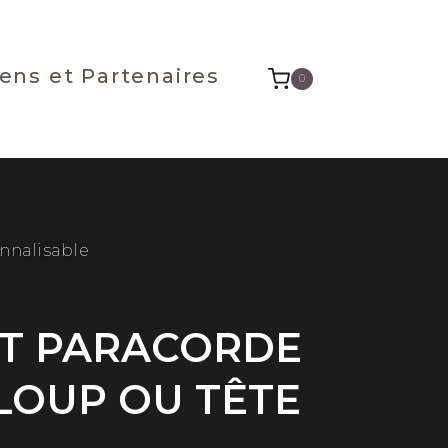
iens et Partenaires
0
nnalisable
T PARACORDE
 LOUP OU TÊTE