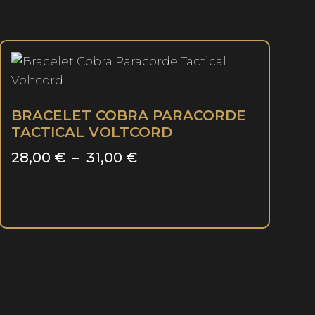
BRACELET COBRA PARACORDE
TACTICAL VOLTCORD
Plage
28,00
€
–
31,00
€
de
Ce
prix :
produit
28,00 €
a
à
plusieurs
variations.
31,00 €
Les
options