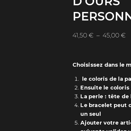
D’OURS
PERSONN
P
41,50
€
–
45,00
€
d
pr
4
Choisissez dans le m
à
le coloris de la p
4
Ensuite le coloris
La perle : tête de
Le bracelet peut 
un seul
Ajouter votre arti