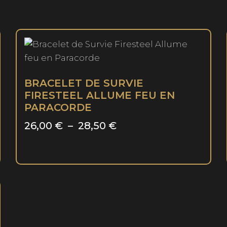
Tête
de
Loup
ou
Tête
d'Ours
BRACELET DE SURVIE
Personnalisable
FIRESTEEL ALLUME FEU EN
PARACORDE
Plage
26,00
€
–
28,50
€
de
Ce
prix :
produit
26,00 €
a
à
plusieurs
variations.
28,50 €
Les