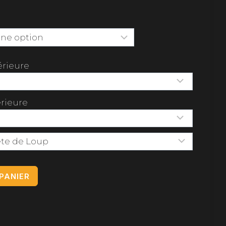
érieure
érieure
PANIER