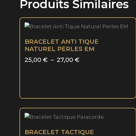
Produits Similaires
BRACELET ANTI TIQUE
NATUREL PERLES EM
Plage
25,00
€
–
27,00
€
de
Ce
prix :
produit
25,00 €
a
à
plusieurs
variations.
27,00 €
Les
options
BRACELET TACTIQUE
peuvent